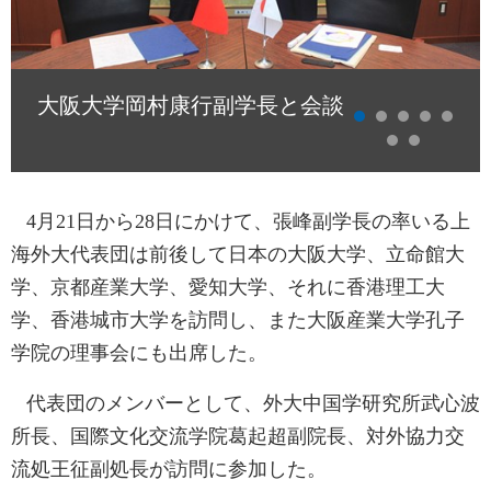
大阪大学岡村康行副学長と会談
4
月
21
日
から
28
日にかけて、張峰副学長の率いる上
海外大代表団は前後して日本の大阪大学、立命館大
学、京都産業大学、愛知大学、それに香港理工大
学、香港城市大学を訪問し、また大阪産業大学孔子
学院の理事会にも出席した。
代表団のメンバーとして、外大中国学研究所武心波
所長、国際文化交流学院葛起超副院長、対外協力交
流処王征副処長が訪問に参加した。