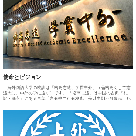
ことになりました。それにより「華東人民革命大学付設上海ロシア
語学校」が1949年12月に正式に創立され、新中国成立後に開かれた
初の外国語高等教育機関となりました。
使命とビジョン
上海外国語大学の校訓は「格高志遠、学貫中外」（品格高くして志
遠大に、中外の学に通ず）です。 「格高志遠」は中国の古典『礼
記・緇衣』にある言葉「言有物而行有格也、是以生則不可奪志、死
則不可奪名」（言に物有りて行いに格有る也、是を以ちて生きて則
ち志を奪うべからず、死して名を奪うべからず）と『文選』（南
梁・蕭統編）の言葉「気高志遠、似若無敵」（気高くして志遠し、
無敵に似若たり）によるものであります。 「学貫中外」とは、中外
の文化を身につけ、世界の交流を促進することを意味し、上海外大
が担う「中国に世界を紹介する」「世界に中国を紹介する」という