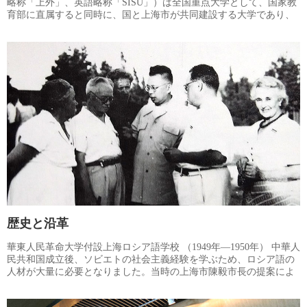
略称「上外」、英語略称「SISU」）は全国重点大学として、国家教
育部に直属すると同時に、国と上海市が共同建設する大学であり、
国の「211プロジェクト（21世紀に向けて建設する100の重点大
学）」にも選ばれています。本学は「品格高くして志遠大に、中外
の学に通ず」という校訓を掲げ、長年の奮闘努力を通じて、ハイレ
ベルの国際的外国語人材を育成する、総合的、国際的で特色のある
高水準大学として、国内外で広く知られております。
歴史と沿革
華東人民革命大学付設上海ロシア語学校 （1949年―1950年） 中華人
民共和国成立後、ソビエトの社会主義経験を学ぶため、ロシア語の
人材が大量に必要となりました。当時の上海市陳毅市長の提案によ
り、共産党中央華東局、上海市委員会の決定で、華東人民革命大学
の第四部をもとに、上海でロシア語人材を育成する学校を設立する