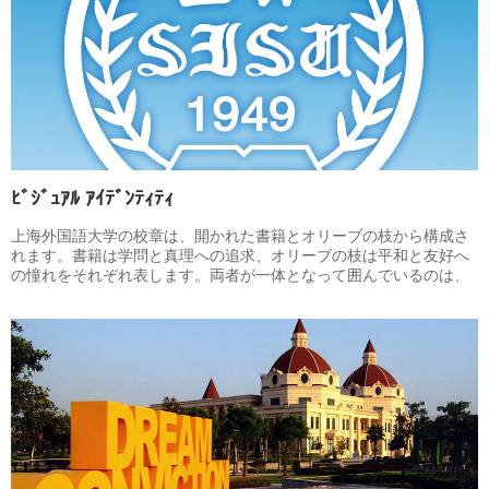
二重の使命を表わしております。
ﾋﾞｼﾞｭｱﾙ ｱｲﾃﾞﾝﾃｨﾃｨ
上海外国語大学の校章は、開かれた書籍とオリーブの枝から構成さ
れます。書籍は学問と真理への追求、オリーブの枝は平和と友好へ
の憧れをそれぞれ表します。両者が一体となって囲んでいるのは、
本学をイメージする三つの文字要素、つまり、中国名の略称「上
外」、英文名の頭文字「SISU」と、創立時間「1949」です。