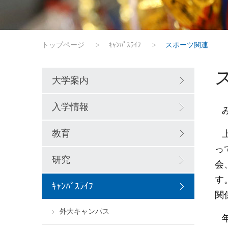
トップページ
>
ｷｬﾝﾊﾟｽﾗｲﾌ
>
スポーツ関連
大学案内
入学情報
教育
っ
研究
会
す
ｷｬﾝﾊﾟｽﾗｲﾌ
関
外大キャンパス