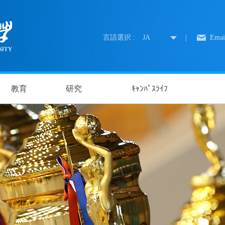
言語選択 :
JA
|
Emai
教育
研究
ｷｬﾝﾊﾟｽﾗｲﾌ