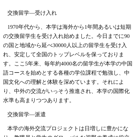
交換留学―受け入れ
1970
年代から、本学は海外から
1
年間あるいは短期
の交換留学生を受け入れ始めました。今日までに
90
の国と地域から延べ
30000
人以上の留学生を受け入
れ、安定して全国のトップレベルを保っておりま
す。ここ
5
年来、毎年約
4000
名の留学生が本学の中国
語コースを始めとする各種の学位課程で勉強し、中
国文化への理解と体験を深めています。それによ
り、中外の交流がいっそう推進され、本学の国際化
水準も高まりつつあります。
交換留学―派遣
本学の海外交流プロジェクトは日増しに豊かにな