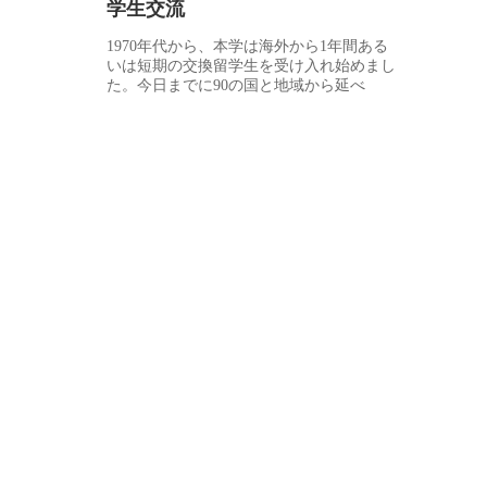
学生交流
1970年代から、本学は海外から1年間ある
いは短期の交換留学生を受け入れ始めまし
た。今日までに90の国と地域から延べ
30000人以上の留学生を受け入れ、安定し
て全国のトップレベルを保っております。
ここ5年来、毎年約4000名の留学生が本学
の中国語コースを始めとする各種の学位課
程で勉強し、中国文化への理解と体験を深
めています。それにより、中外の交流がい
っそう推進され、本学の国際化水準も高ま
りつつあります。