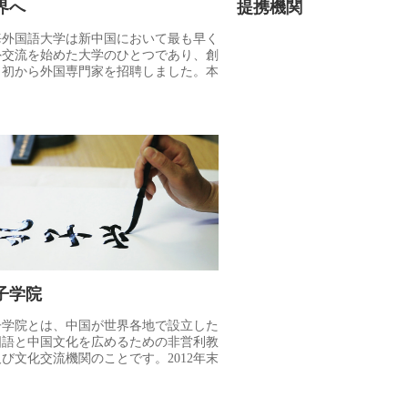
界へ
提携機関
海外国語大学は新中国において最も早く
外交流を始めた大学のひとつであり、創
当初から外国専門家を招聘しました。本
は国際化の大学運営を戦略の核心と位置
け、「迎え入れる」と同時に「送り出
」ことにも力を入れ、国際学術交流と協
を積極的に推進し、学生たちが世界に目
向け、多元的な文化環境の中で成長し、
界中の高等教育の優れた成果と進んだ経
を十分に吸収できるように取り組んでま
りました。本学はすでに54の国と地域の
0以上の大学と研究機関と協力関係を結
、国連やEU（欧州連盟）などの国際組
とも密接なやり取りを保っております。
子学院
子学院とは、中国が世界各地で設立した
国語と中国文化を広めるための非営利教
び文化交流機関のことです。2012年末
、すでに108カ国で400以上の孔子学院
00以上の孔子教室が開設されていま
。