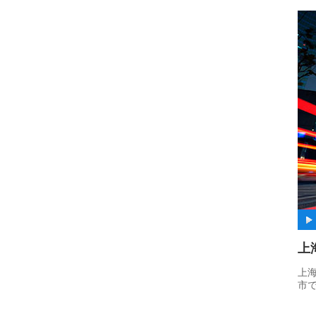
上
上
市