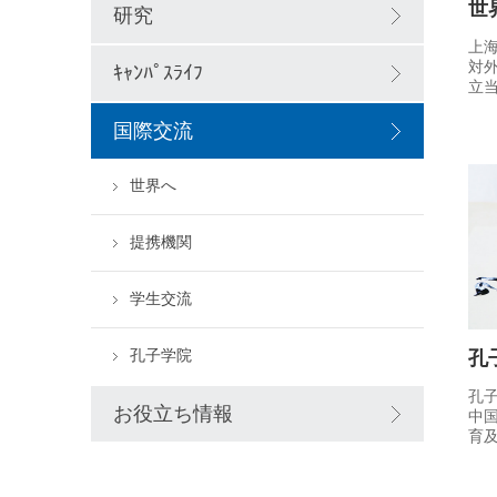
世
研究
上
対
ｷｬﾝﾊﾟｽﾗｲﾌ
立
学
づ
国際交流
す
力
世界へ
を
世
験
提携機関
い
27
び
学生交流
織
孔子学院
孔
孔
お役立ち情報
中
育及
現在
と5
す