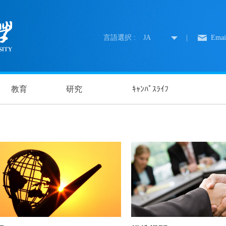
言語選択 :
JA
|
Emai
教育
研究
ｷｬﾝﾊﾟｽﾗｲﾌ