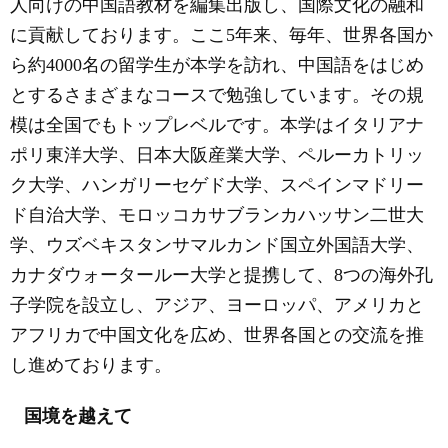
人向けの中国語教材を編集出版し、国際文化の融和
に貢献しております。ここ
5
年来、毎年、世界各国か
ら約
4000
名の留学生が本学を訪れ、中国語をはじめ
とするさまざまなコースで勉強しています。その規
模は全国でもトップレベルです。本学はイタリアナ
ポリ東洋大学、日本大阪産業大学、ペルーカトリッ
ク大学、ハンガリーセゲド大学、スペインマドリー
ド自治大学、モロッコカサブランカハッサン二世大
学、ウズベキスタンサマルカンド国立外国語大学、
カナダウォータールー大学と提携して、
8
つの海外孔
子学院を設立し、アジア、ヨーロッパ、アメリカと
アフリカで中国文化を広め、世界各国との交流を推
し進めております。
国境を越えて