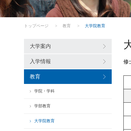
トップページ
>
教育
>
大学院教育
大学案内
入学情報
修
教育
学院・学科
学部教育
大学院教育