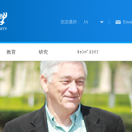
言語選択 :
JA
|
Emai
教育
研究
ｷｬﾝﾊﾟｽﾗｲﾌ