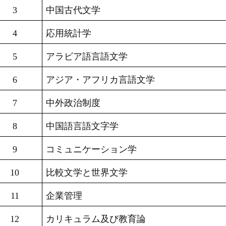
3
中国古代文学
4
応用統計学
5
アラビア語言語文学
6
アジア・アフリカ言語文学
7
中外政治制度
8
中国語言語文字学
9
コミュニケーション学
10
比較文学と世界文学
11
企業管理
12
カリキュラム及び教育論