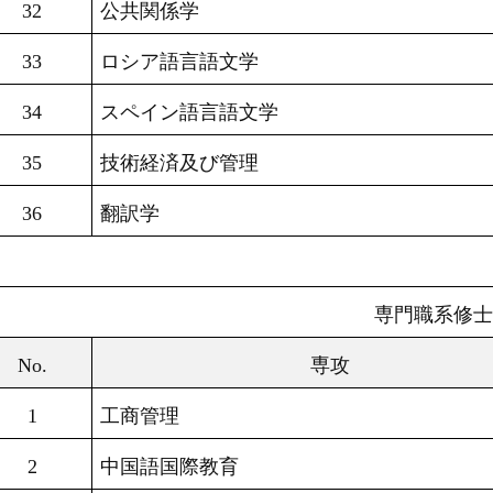
32
公共関係学
33
ロシア語言語文学
34
スペイン語言語文学
35
技術経済及び管理
36
翻訳学
専門職系修士
No.
専攻
1
工商管理
2
中国語国際教育