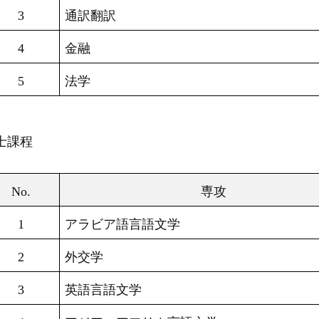
3
通訳翻訳
4
金融
5
法学
士課程
No.
専攻
1
アラビア語言語文学
2
外交学
3
英語言語文学