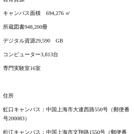
キャンパス面積 694
,276
㎡
所蔵図書
948,200
冊
デジタル資源
29,590
GB
コンピューター
3,813
台
専門実験室
16
室
住所
虹口キャンパス：中国上海市大連西路
550
号（郵便番
号
200083
）
松江キャンパス：中国上海市文翔路
1550
号（郵便番