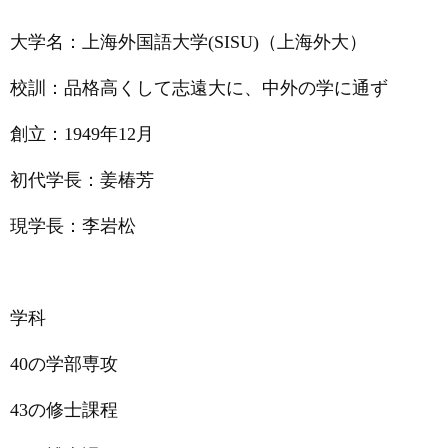
大学名：上海外国語大学
(SISU)
（上海外大）
校訓：品格高くして志遠大に、中外の学に通ず
創立：
1949
年
12
月
初代学長：姜椿芳
現学長：李岩松
学科
40の学部専攻
43
の修士課程