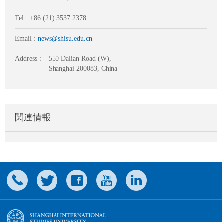
Tel : +86 (21) 3537 2378
Email :
news@shisu.edu.cn
Address :
550 Dalian Road (W),
Shanghai 200083, China
関連情報