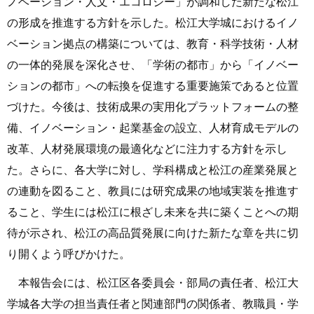
ノベーション
・人文・エコロジー」が調和した新たな松江
の形成を推進する方針を示した。松江大学城におけるイノ
ベーション拠点の構築については、教育・科学技術・人材
の一体的発展を深化させ、「学術の都市」から「イノベー
ションの都市」への転換を促進する重要施策であると位置
づけた。今後は、技術成果の実用化プラットフォームの整
備、イノベーション・起業基金の設立、人材育成モデルの
改革、人材発展環境の最適化などに注力する方針を示し
た。さらに、各大学に対し、学科構成と松江の産業発展と
の連動を図ること、教員には研究成果の地域実装を推進す
ること、学生には松江に根ざし未来を共に築くことへの期
待が示され、松江の高品質発展に向けた新たな章を共に切
り開くよう呼びかけた。
本報告会には、松江区各委員会・部局の責任者、松江大
学城各大学の担当責任者と関連部門の関係者、教職員・学