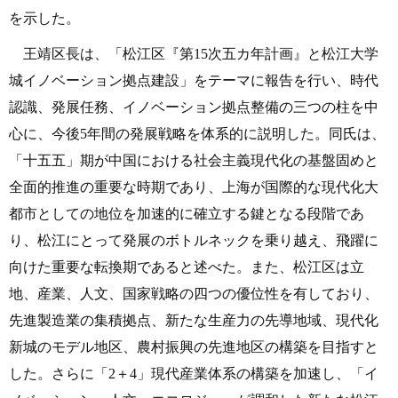
を示した。
王靖区長は、「松江区『第
15次五カ年計画』と松江大学
城イノベーション拠点建設」をテーマに報告を行い、時代
認識、発展任務、イノベーション拠点整備の三つの柱を中
心に、今後5年間の発展戦略を体系的に説明した。同氏は、
「十五五」期が中国における社会主義現代化の基盤固めと
全面的推進の重要な時期であり、上海が国際的な現代化大
都市としての地位を加速的に確立する鍵となる段階であ
り、松江にとって発展のボトルネックを乗り越え、飛躍に
向けた重要な転換期であると述べた。また、松江区は立
地、産業、人文、国家戦略の四つの優位性を有しており、
先進製造業の集積拠点、新たな生産力の先導地域、現代化
新城のモデル地区、農村振興の先進地区の構築を目指すと
した。さらに「
2＋4」現代産業体系の構築を加速し、「イ