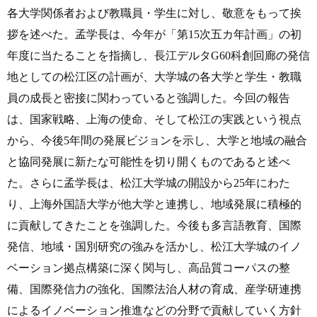
各大学関係者および教職員・学生に対し、敬意をもって挨
拶を述べた。孟学長は、今年が「第
15次五カ年計画」の初
年度に当たることを指摘し、長江デルタG60科創回廊の発信
地としての松江区の計画が、大学城の各大学
と
学生
・教職
員の成長と密接に関わっていると強調した。今回の報告
は、国家戦略、上海の使命、そして松江の実践という視点
から、今後
5年間の発展ビジョンを示し、
大学と地域の融合
と協同発展に新たな可能性を切り開くものであると述べ
た。さらに孟学長は、松江大学城の開設から
25年にわた
り、上海外国語大学が他大学と連携し、地域発展に積極的
に貢献してきたことを強調した。今後も多言語教育、国際
発信、地域
・国別研究の強みを活かし、松江大学城のイノ
ベーション拠点構築に深く関与し、高品質コーパスの整
備、国際発信力の強化、国際法治人材の育成、産学研連携
によるイノベーション推進などの分野で貢献していく方針