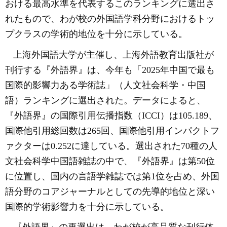
おける最高水準を代表するこのランキングに選出さ
れたもので、わが校の外国語学科分野におけるトッ
プクラスの学術的地位を十分に示している。
上海外国語大学が主催し、上海外語教育出版社が
刊行する『外語界』は、今年も「
2025
年中国で最も
国際的影響力ある学術誌
」（人文社会科学・中国
語）ランキングに選出された。データによると、
『外語界』の国際引用伝播指数（
ICCI
）は
105.189
、
国際他引用総回数は
265
回、国際他引用
インパクトフ
ァクター
は
0.252
に達している。選出された
70
種の人
文社会科学中国語雑誌の中で、『外語界』は第
50
位
に位置し、国内の言語学雑誌では第
1
位を占め、外国
語分野のコアジャーナルとしての
先導的地位
と深い
国際的学術影響力を十分に示している。