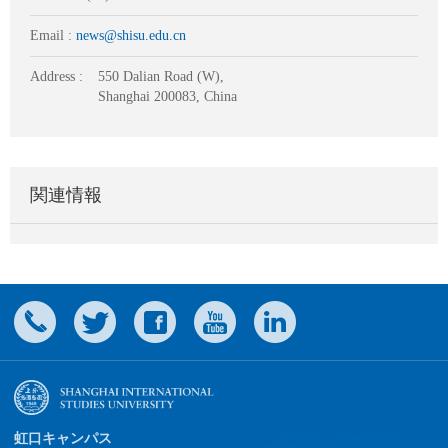
Email :
news@shisu.edu.cn
Address :
550 Dalian Road (W),
Shanghai 200083, China
関連情報
虹口キャンパス