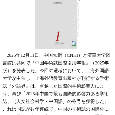
2025
年
12
月
11
日、中国知網（
CNKI
）と清華大学図
書館は共同で『中国学術誌国際引用年報』（
2025
年
版）を発表した。今回の選考において、上海外国語
大学が主催し、上海外語教育出版社が刊行する学術
誌『外語界』は、卓越した国際的学術影響力によ
り、再び「
2025
年中国で最も国際的影響力ある学術
誌
」（人文社会科学・中国語）の称号を
獲得
した。
これは同誌が数年連続で、中国の学術誌の国際化に