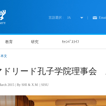
言語選択 :
JA
|
Emai
教育
研究
ｷｬﾝﾊﾟｽﾗｲﾌ
本文
マドリード孔子学院理事会 
arch 2015 | By SHI & X.M. | SISU