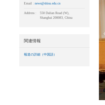
Email :
news@shisu.edu.cn
Address :
550 Dalian Road (W),
Shanghai 200083, China
関連情報
報道の詳細（中国語）