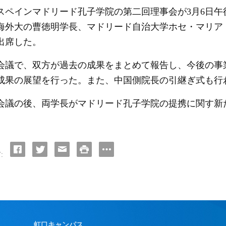
ペインマドリード孔子学院の第二回理事会が
3
月
6
日午
海外大の曹徳明学長、マドリード自治大学ホセ・マリア
出席した。
議で、双方が過去の成果をまとめて報告し、今後の事
成果の展望を行った。また、中国側院長の引継ぎ式も行
議の後、両学長がマドリード孔子学院の提携に関す新
:
虹口キャンパス