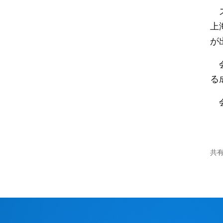
ス
上
が
会
る
会
共有