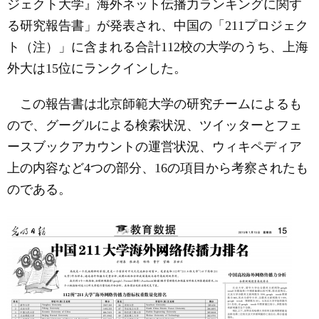
ジェクト大学』海外ネット伝播力ランキングに関す
る研究報告書」が発表され、中国の「
211
プロジェク
ト（注）」に含まれる合計
112
校の大学のうち、上海
外大は
15
位にランクインした。
この報告書は北京師範大学の研究チームによるも
ので、グーグルによる検索状況、ツイッターとフェ
ースブックアカウントの運営状況、ウィキペディア
上の内容など
4
つの部分、
16
の項目から考察されたも
のである。