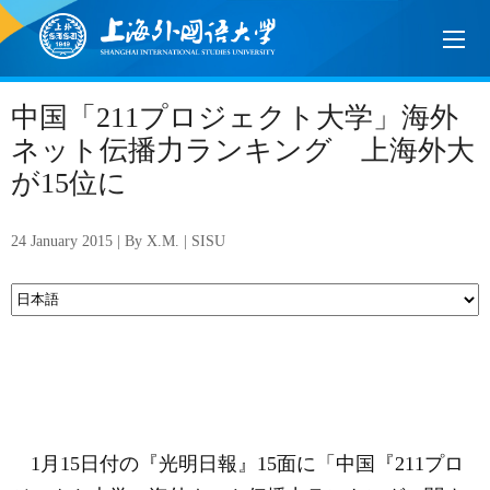
中国「211プロジェクト大学」海外
ネット伝播力ランキング 上海外大
が15位に
24 January 2015 | By X.M. | SISU
1
月
15
日付の『光明日報』
15
面に「中国『
211
プロ