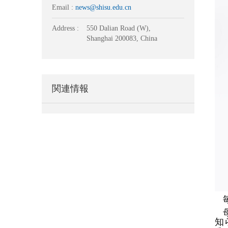
Email :
news@shisu.edu.cn
Address :
550 Dalian Road (W),
Shanghai 200083, China
関連情報
知