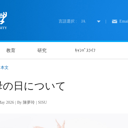
言語選択 :
JA
|
Emai
教育
研究
ｷｬﾝﾊﾟｽﾗｲﾌ
本文
母の日について
May 2026 | By 陳夢玲 | SISU