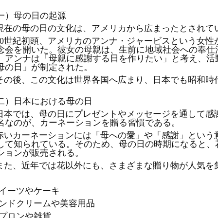
。
一）
母の日の起源
現在の母の日の文化は、アメリカから広まったとされて
20世紀初頭、アメリカのアンナ
・ジャービスという女性
念会を開いた。彼女の母親は、生前に地域社会への奉仕
。アンナは「母親に感謝する日を作りたい」と考え、活
母の日」が制定された。
その後、この文化は世界各国へ広まり、日本でも昭和時
。
二）
日本における母の日
日本では、母の日にプレゼントやメッセージを通して感
名なのが、カーネーションを贈る習慣である。
赤いカーネーションには「母への愛」や「感謝」という
して知られている。そのため、母の日の時期になると、
ションが販売される。
また、近年では花以外にも、さまざまな贈り物が人気を
イーツやケーキ
ンドクリームや美容用品
プロンや雑貨