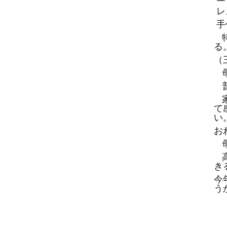
レ
手
る
（
て
い
お
き
今
う