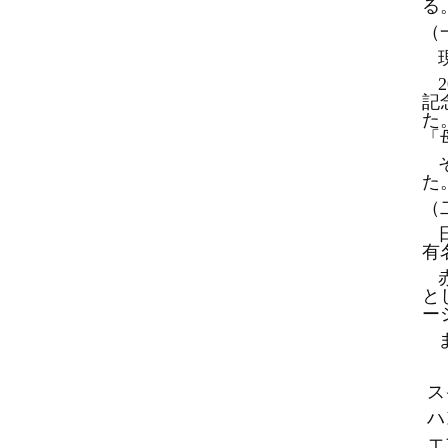
る
（
記
た
「
た
（
有
と
ー
ス
ハ
エ