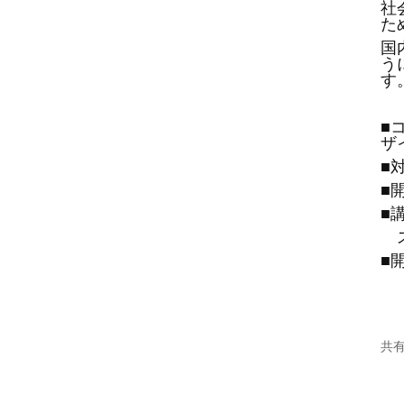
社
た
国
う
す
■
ザ
■
■
■
■
共有