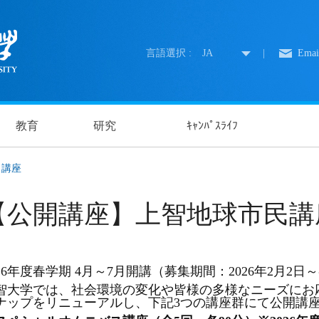
言語選択 :
JA
|
Emai
教育
研究
ｷｬﾝﾊﾟｽﾗｲﾌ
講座
【公開講座】上智地球市民講
026年度春学期 4月～7月開講（募集期間：2026年2月
智大学では、社会環境の変化や皆様の多様なニーズにお
ナップをリニューアルし、下記3つの講座群にて公開講