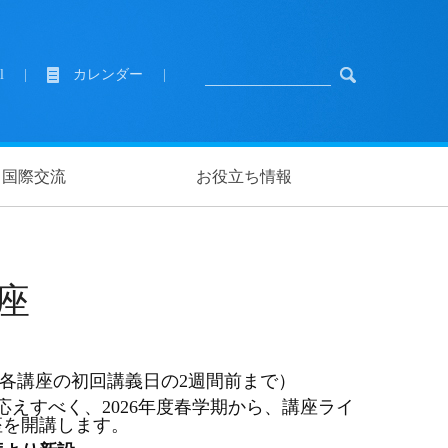
l
|
カレンダー
|
国際交流
お役立ち情報
座
2日～各講座の初回講義日の2週間前まで）
応えすべく、
2026年度春学期から、講座ライ
座を開講します。