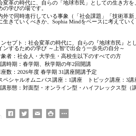
会変革の時代に、自らの「地球市民」としての生き方を
めの学びの場です。
内外で同時進行している事象（「社会課題」「技術革新
に生きていくべきか、
Sophia Mindをベースに考え
。
コンセプト：社会変革の時代に、自らの『地球市民』と
インするための学び ～上智で出会う一歩先の自分～
対象者：社会人
・
大学生
・
高校生以下のすべての方
開講時期：春学期、秋学期の年2回開講
講座数：2026年度 春学期 31講座開講予定
スペシャルオムニバス講座：
1講座 トピック講座：3
開講形態：対面型
・
オンライン型
・
ハイフレックス型（
: