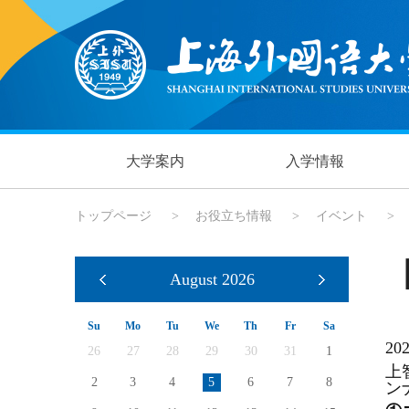
大学案内
入学情報
トップページ
>
お役立ち情報
>
イベント
>
August
2026
Su
Mo
Tu
We
Th
Fr
Sa
2
26
27
28
29
30
31
1
上
2
3
4
5
6
7
8
ン