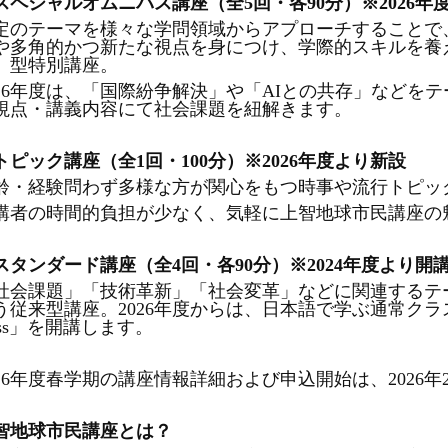
スペシャルオムニバス講座（全
5回
・
各
90分）※2026
定のテーマを様々な学問領域からアプローチすることで
や多角的かつ新たな視点を身につけ、学際的スキルを養
）型特別講座。
026年度は、「国際紛争解決」や「AIとの共存」などを
視点
・
講義内容にて社会課題を紐解きます。
トピック講座（全
1回
・
100分）※2026年度より新設
齢
・
経験問わず多様な方が関心をもつ時事や流行トピッ
講者の時間的負担が少なく、気軽に上智地球市民講座の
スタンダード講座（全
4回
・
各
90分）※2024年度より
社会課題」「技術革新」「社会変革」などに関連するテ
う従来型講座。
2026年度からは、日本語で学ぶ通常クラスに加
lass」を開講します。
026年度春学期の講座情報詳細および申込開始は、2026
智地球市民講座とは？