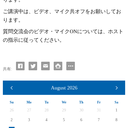
ご講演中は、ビデオ、マイク共オフをお願いしてお
ります。
質問交流会のビデオ・マイク
ONについては、ホスト
の指示に従ってください。
共有:
August
2026
Su
Mo
Tu
We
Th
Fr
Sa
26
27
28
29
30
31
1
2
3
4
5
6
7
8