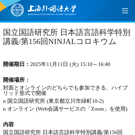
国立国語研究所 日本語言語科学特別
講義/第156回NINJALコロキウム
開催期日
：
2025
年
11
月
11
日
(
火
) 15:10
～
16:40
開催場所
：
対面とオンラインのどちらでも参加できる、ハイブ
リッド形式で開催
n
国立国語研究所
(
東京都立川市緑町
10-2)
n
オンライン
(Web
会議サービスの「
Zoom
」を使用
)
内容
国立国語研究所
日本語言語科学特別講義
/
第
156
回