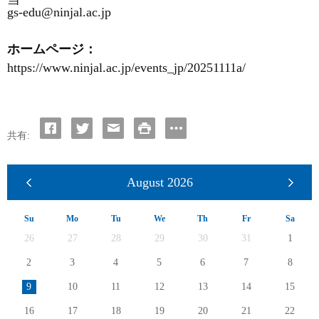
gs-edu@ninjal.ac.jp
ホームページ：
https://www.ninjal.ac.jp/events_jp/20251111a/
共有:
August
2026
Su
Mo
Tu
We
Th
Fr
Sa
26
27
28
29
30
31
1
2
3
4
5
6
7
8
9
10
11
12
13
14
15
16
17
18
19
20
21
22