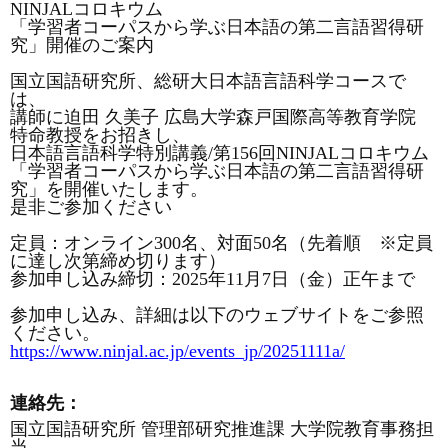
NINJAL
コロキウム
「学習者コーパスから学ぶ日本語の第二言語習得研
究」開催のご案内
国立国語研究所、総研大日本語言語科学コースで
は、
講師に迫田
久美子
広島大学森戸国際高等教育学院
特命教授をお招きし、
日本語言語科学特別講義
/
第
156
回
NINJAL
コロキウム
「学習者コーパスから学ぶ日本語の第二言語習得研
究」を開催いたします。
是非ご参加ください
定員：オンライン
300
名、対面
50
名（先着順 ※定員
に達し次第締め切ります）
参加申し込み締切：
2025
年
11
月
7
日（金）正午まで
参加申し込み、詳細は以下のウェブサイトをご参照
ください。
https://www.ninjal.ac.jp/events_jp/20251111a/
連絡先：
国立国語研究所
管理部研究推進課
大学院教育事務担
当