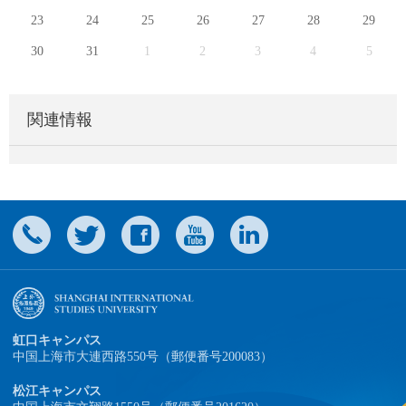
23
24
25
26
27
28
29
30
31
1
2
3
4
5
関連情報
虹口キャンパス
中国上海市大連西路550号（郵便番号200083）
松江キャンパス